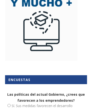
Cómo deducir los gastos de
Qué modelos hay que relle
ENCUESTAS
manutención de los...
para darte de...
6 febrero, 2020
25 marzo, 2019
Las políticas del actual Gobierno, ¿crees que
favorecen a los emprendedores?
Sí. Sus medidas favorecen el desarrollo