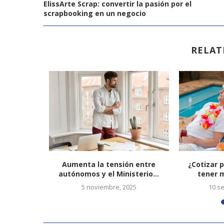
ElissArte Scrap: convertir la pasión por el
scrapbooking en un negocio
RELAT
Pública
Aumenta la tensión entre
¿Cotizar 
tarde
autónomos y el Ministerio...
tener m
19
5 noviembre, 2025
10 s