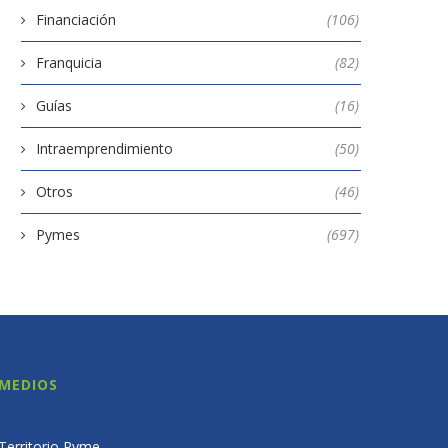
Financiación
(106)
Franquicia
(82)
Guías
(16)
Intraemprendimiento
(50)
Otros
(46)
Pymes
(697)
MEDIOS
Territorio Pyme