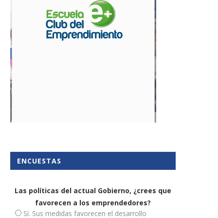
odafone ayuda a las pymes a
Timpers, “la empresa m
digitalizarse
normal del mundo”, en..
13 octubre, 2020
1 octubre, 2019
ENCUESTAS
Las políticas del actual Gobierno, ¿crees que
favorecen a los emprendedores?
Sí. Sus medidas favorecen el desarrollo