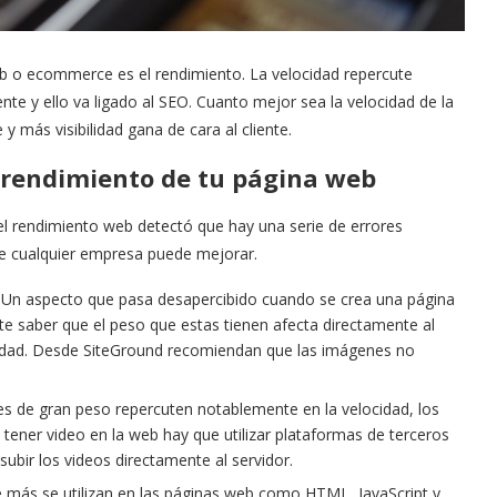
eb o ecommerce es el rendimiento. La velocidad repercute
ente y ello va ligado al SEO. Cuanto mejor sea la velocidad de la
 más visibilidad gana de cara al cliente.
 rendimiento de tu página web
del rendimiento web detectó que hay una serie de errores
e cualquier empresa puede mejorar.
. Un aspecto que pasa desapercibido cuando se crea una página
e saber que el peso que estas tienen afecta directamente al
cidad. Desde SiteGround recomiendan que las imágenes no
nes de gran peso repercuten notablemente en la velocidad, los
tener video en la web hay que utilizar plataformas de terceros
bir los videos directamente al servidor.
e más se utilizan en las páginas web como HTML, JavaScript y