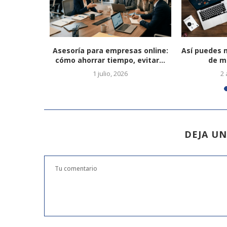
jorar el
Asesoría para empresas online:
Así puedes 
empresas
cómo ahorrar tiempo, evitar...
de m
1
1 julio, 2026
2 
DEJA U