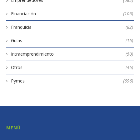
Emprendedores
(683)
Financiación
(106)
Franquicia
(82)
Guías
(16)
Intraemprendimiento
(50)
Otros
(46)
Pymes
(696)
MENÚ