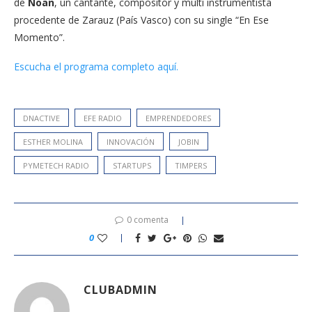
de
Noan
, un cantante, compositor y multi instrumentista
procedente de Zarauz (País Vasco) con su single “En Ese
Momento”.
Escucha el programa completo aquí.
DNACTIVE
EFE RADIO
EMPRENDEDORES
ESTHER MOLINA
INNOVACIÓN
JOBIN
PYMETECH RADIO
STARTUPS
TIMPERS
0 comenta
0
CLUBADMIN