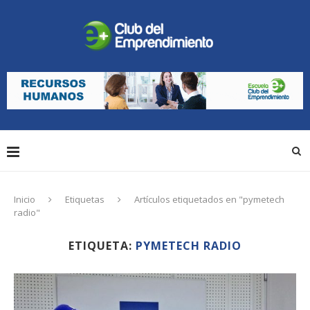
Inicio
Etiquetas
Artículos etiquetados en "pymetech
radio"
ETIQUETA:
PYMETECH RADIO