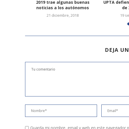
e 15.000
2019 trae algunas buenas
UPTA defien
...
noticias a los autónomos
de 
6
21 diciembre, 2018
19 s
DEJA U
Guarda mi nombre, email y web en este navegador p