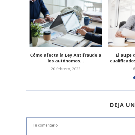
 edición de
Cómo afecta la Ley Antifraude a
El auge 
..
los autónomos...
cualificado
20 febrero, 2023
16
DEJA U