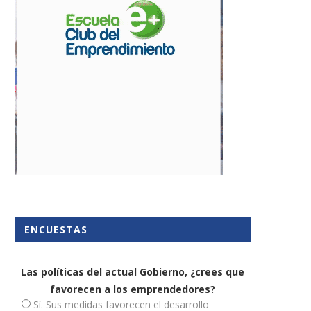
utónomos: toca declaración de
La patronal propone un au
IVA trimestral
del SMI para...
8 enero, 2019
16 diciembre, 2025
ENCUESTAS
Las políticas del actual Gobierno, ¿crees que
favorecen a los emprendedores?
Sí. Sus medidas favorecen el desarrollo