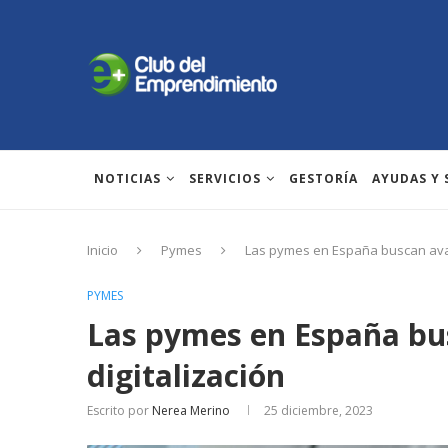
NOTICIAS
SERVICIOS
GESTORÍA
AYUDAS Y
Inicio
Pymes
Las pymes en España buscan avan
PYMES
Las pymes en España bu
digitalización
Escrito por
Nerea Merino
25 diciembre, 2023