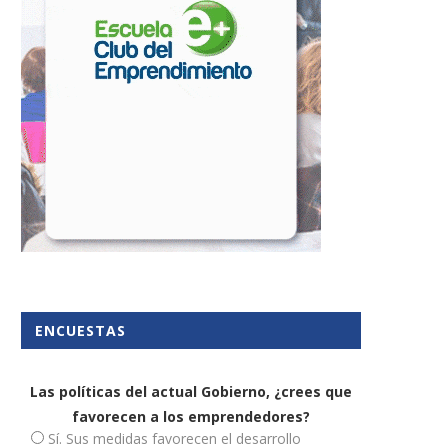
La digitalización como
La nueva herramienta q
rramienta de ahorro para las...
analiza la sostenibilida
empresarial...
27 diciembre, 2021
17 enero, 2022
ENCUESTAS
Las políticas del actual Gobierno, ¿crees que
favorecen a los emprendedores?
Sí. Sus medidas favorecen el desarrollo