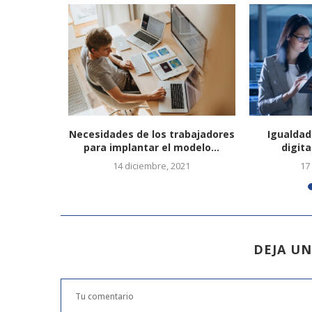
 estrategia
Necesidades de los trabajadores
Igualdad
e...
para implantar el modelo...
digita
3
14 diciembre, 2021
17
DEJA U