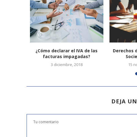
imiento de
¿Cómo declarar el IVA de las
Derechos d
eb
facturas impagadas?
Soci
3 diciembre, 2018
15 n
DEJA U