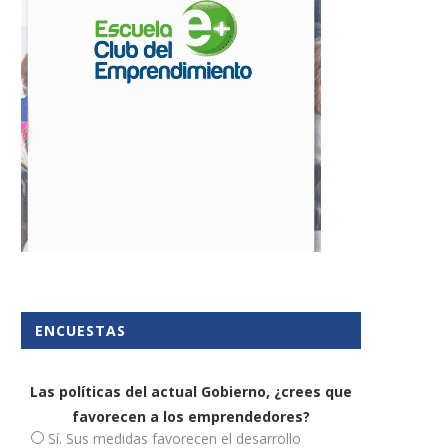
onsejos para la estrategia de
Las empresas española
ENCUESTAS
email marketing en...
avanzan en digitalización, 
la...
9 noviembre, 2021
12 marzo, 2026
Las políticas del actual Gobierno, ¿crees que
favorecen a los emprendedores?
Sí. Sus medidas favorecen el desarrollo