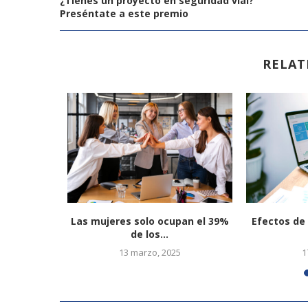
¿Tienes un proyecto en seguridad vial?
Preséntate a este premio
RELAT
 negocio
Las mujeres solo ocupan el 39%
Efectos de 
de los...
13 marzo, 2025
1