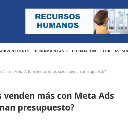
 SUBVENCIONES
HERRAMIENTAS
FORMACIÓN
CLUB
ASESO
 más con Meta Ads mientras otras solo queman presupuesto?
as venden más con Meta Ads
eman presupuesto?