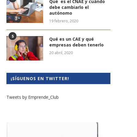
Qué es el CNAE y cuándo
debe cambiarlo el
autónomo
19 febrero, 2020
5
Qué es un CAE y qué
empresas deben tenerlo
20 abril, 2020
¡SÍGUENOS EN TWITTER!
Tweets by Emprende_Club
Punto de Atención al
¿Cómo crear un plan de neg
mprendedor (PAE) en Madrid:...
sólido?
22 diciembre, 2025
11 octubre, 2023