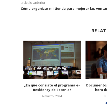
artículo anterior
Cómo organizar mi tienda para mejorar las venta
RELAT
inversores
¿En qué consiste el programa e-
Documentos 
..
Residency de Estonia?
hora de
025
6 marzo, 2024
8