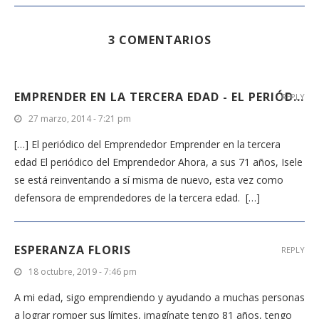
3 COMENTARIOS
EMPRENDER EN LA TERCERA EDAD - EL PERIÓD...
REPLY
27 marzo, 2014 - 7:21 pm
[…] El periódico del Emprendedor Emprender en la tercera
edad El periódico del Emprendedor Ahora, a sus 71 años, Isele
se está reinventando a sí misma de nuevo, esta vez como
defensora de emprendedores de la tercera edad. […]
ESPERANZA FLORIS
REPLY
18 octubre, 2019 - 7:46 pm
A mi edad, sigo emprendiendo y ayudando a muchas personas
a lograr romper sus límites, imagínate tengo 81 años, tengo