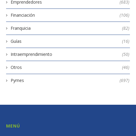
Emprendedores
(683)
Financiación
(106)
Franquicia
(82)
Guías
(16)
Intraemprendimiento
(50)
Otros
(46)
Pymes
(697)
MENÚ