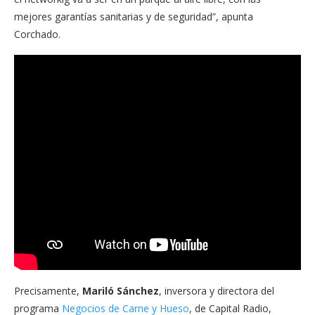
mejores garantías sanitarias y de seguridad”, apunta
Corchado.
Precisamente,
Mariló Sánchez
, inversora y directora del
programa
Negocios de Carne y Hueso
, de Capital Radio,