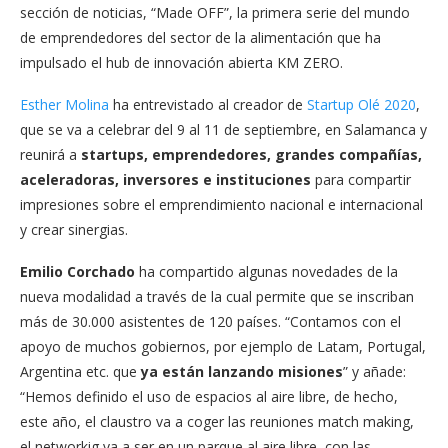
sección de noticias, “Made OFF”, la primera serie del mundo
de emprendedores del sector de la alimentación que ha
impulsado el hub de innovación abierta KM ZERO.
Esther Molina
ha entrevistado al creador de
Startup Olé 2020
,
que se va a celebrar del 9 al 11 de septiembre, en Salamanca y
reunirá a
startups, emprendedores, grandes compañías,
aceleradoras, inversores e instituciones
para compartir
impresiones sobre el emprendimiento nacional e internacional
y crear sinergias.
Emilio Corchado
ha compartido algunas novedades de la
nueva modalidad a través de la cual permite que se inscriban
más de 30.000 asistentes de 120 países. “Contamos con el
apoyo de muchos gobiernos, por ejemplo de Latam, Portugal,
Argentina etc. que
ya están lanzando misiones
” y añade:
“Hemos definido el uso de espacios al aire libre, de hecho,
este año, el claustro va a coger las reuniones match making,
el networkig va a ser en un parque al aire libre, con las