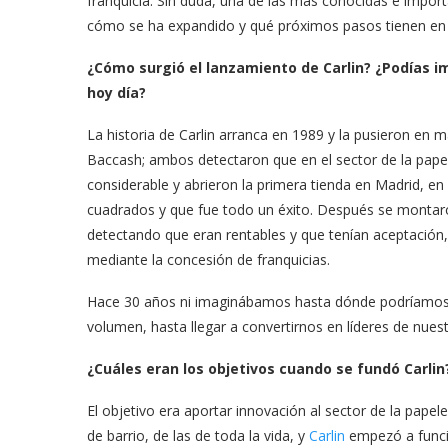
franquicia. Sin duda, una de las más conocidas e impor
cómo se ha expandido y qué próximos pasos tienen en
¿Cómo surgió el lanzamiento de Carlin? ¿Podías i
hoy día?
La historia de Carlin arranca en 1989 y la pusieron en
Baccash; ambos detectaron que en el sector de la papel
considerable y abrieron la primera tienda en Madrid, en
cuadrados y que fue todo un éxito. Después se montaro
detectando que eran rentables y que tenían aceptación,
mediante la concesión de franquicias.
Hace 30 años ni imaginábamos hasta dónde podríamos l
volumen, hasta llegar a convertirnos en líderes de nuest
¿Cuáles eran los objetivos cuando se fundó Carlin
El objetivo era aportar innovación al sector de la papele
de barrio, de las de toda la vida, y
Carlin
empezó a funci