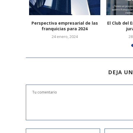
sando en
Perspectiva empresarial de las
El Club del
esta es...
franquicias para 2024
jur
20
24 enero, 2024
28
DEJA U