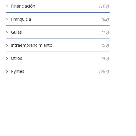
Financiación
(106)
Franquicia
(82)
ómo expandirse con un modelo
donpiso lanza su franquic
de franquicia
online
Guías
(16)
2 noviembre, 2020
18 junio, 2021
Intraemprendimiento
(50)
Otros
(46)
Pymes
(697)