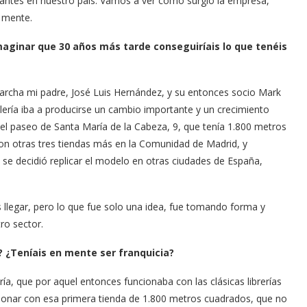
tantes en nuestro país. Vamos a ver cómo surgió la empresa,
 mente.
maginar que 30 años más tarde conseguiríais lo que tenéis
 marcha mi padre, José Luis Hernández, y su entonces socio Mark
ería iba a producirse un cambio importante y un crecimiento
 el paseo de Santa María de la Cabeza, 9, que tenía 1.800 metros
n otras tres tiendas más en la Comunidad de Madrid, y
 se decidió replicar el modelo en otras ciudades de España,
legar, pero lo que fue solo una idea, fue tomando forma y
ro sector.
? ¿Teníais en mente ser franquicia?
ría, que por aquel entonces funcionaba con las clásicas librerías
onar con esa primera tienda de 1.800 metros cuadrados, que no