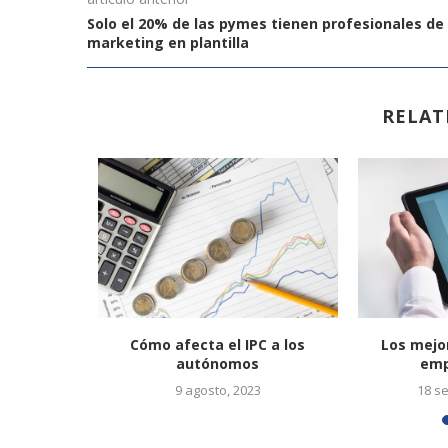
Solo el 20% de las pymes tienen profesionales de
marketing en plantilla
RELAT
 en España
Cómo afecta el IPC a los
Los mejo
.
autónomos
emp
9 agosto, 2023
18 s