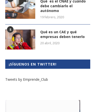
Qué es el CNAE y cuándo
debe cambiarlo el
autónomo
19 febrero, 2020
5
Qué es un CAE y qué
empresas deben tenerlo
20 abril, 2020
¡SÍGUENOS EN TWITTER!
Tweets by Emprende_Club
uevos permisos familiares en
Medidas de UPTA para redu
España: así afectará la...
los precios
15 abril, 2025
23 septiembre, 2022