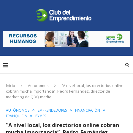
Inicio
Autónomos
“A nivel local, los directorios online
cobran mucha importancia”, Pedro Fernández, director de
marketing de QDQ media
AUTÓNOMOS
EMPRENDEDORES
FINANCIACIÓN
FRANQUICIA
PYMES
“A nivel local, los directorios online cobran
mucha importancia”, Pedro Fernández,