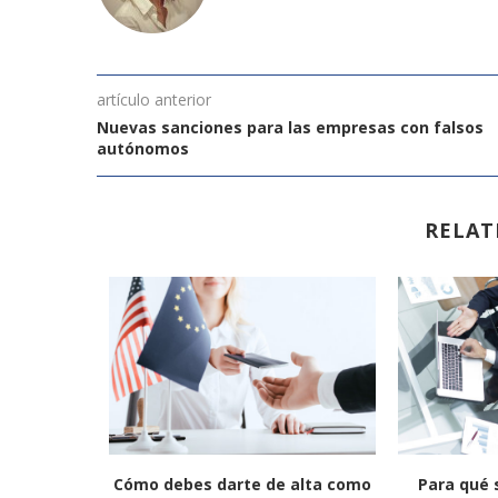
artículo anterior
Nuevas sanciones para las empresas con falsos
autónomos
RELAT
ruselas: el
Cómo debes darte de alta como
Para qué s