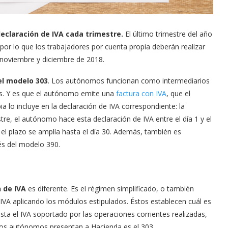
eclaración de IVA cada trimestre.
El último trimestre del año
, por lo que los trabajadores por cuenta propia deberán realizar
 noviembre y diciembre de 2018.
el modelo 303
. Los autónomos funcionan como intermediarios
s. Y es que el autónomo emite una
factura con IVA
, que el
ia lo incluye en la declaración de IVA correspondiente: la
stre, el autónomo hace esta declaración de IVA entre el día 1 y el
o, el plazo se amplía hasta el día 30. Además, también es
és del modelo 390.
 de IVA
es diferente. Es el régimen simplificado, o también
A aplicando los módulos estipulados. Éstos establecen cuál es
resta el IVA soportado por las operaciones corrientes realizadas,
estos autónomos presentan a Hacienda es el 303.