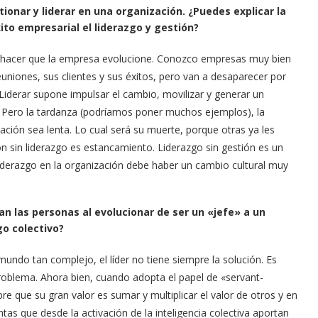
stionar y liderar en una organización. ¿Puedes explicar la
xito empresarial el liderazgo y gestión?
es hacer que la empresa evolucione. Conozco empresas muy bien
euniones, sus clientes y sus éxitos, pero van a desaparecer por
 Liderar supone impulsar el cambio, movilizar y generar un
. Pero la tardanza (podríamos poner muchos ejemplos), la
ción sea lenta. Lo cual será su muerte, porque otras ya les
n sin liderazgo es estancamiento. Liderazgo sin gestión es un
liderazgo en la organización debe haber un cambio cultural muy
an las personas al evolucionar de ser un «jefe» a un
zgo colectivo?
mundo tan complejo, el líder no tiene siempre la solución. Es
roblema. Ahora bien, cuando adopta el papel de «servant-
ubre que su gran valor es sumar y multiplicar el valor de otros y en
ntas que desde la activación de la inteligencia colectiva aportan