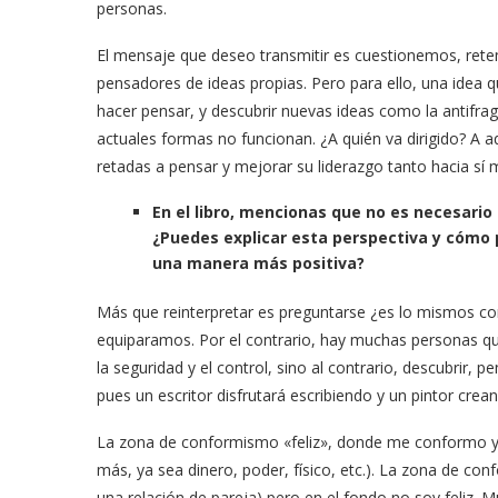
personas.
El mensaje que deseo transmitir es cuestionemos, rete
pensadores de ideas propias. Pero para ello, una idea q
hacer pensar, y descubrir nuevas ideas como la antifr
actuales formas no funcionan. ¿A quién va dirigido? A a
retadas a pensar y mejorar su liderazgo tanto hacia s
En el libro, mencionas que no es necesario s
¿Puedes explicar esta perspectiva y cómo 
una manera más positiva?
Más que reinterpretar es preguntarse ¿es lo mismos co
equiparamos. Por el contrario, hay muchas personas que
la seguridad y el control, sino al contrario, descubrir, p
pues un escritor disfrutará escribiendo y un pintor crea
La zona de conformismo «feliz», donde me conformo y 
más, ya sea dinero, poder, físico, etc.). La zona de co
una relación de pareja) pero en el fondo no soy feliz. 