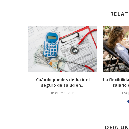
RELAT
élite
Cuándo puedes deducir el
La flexibilid
nimación...
seguro de salud en...
salario 
16 enero, 2019
1 se
DEJA U