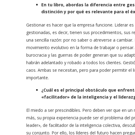
En tu libro, abordas la diferencia entre ge
distinción y por qué es relevante para el é
Gestionar es hacer que la empresa funcione. Liderar 
gestionadas, es decir, tienen sus procedimientos, sus r
una sencilla razón: por no saber o atreverse a cambiar.
movimiento evolutivo en la forma de trabajar o pensar
burocracia y las guerras de poder generan que su adapta
habrán adelantado y robado a todos los clientes. Gestió
caos. Ambas se necesitan, pero para poder permitir el 
importante.
¿Cuál es el principal obstáculo que enfrent
«facilitador» de la inteligencia y el lidera
El miedo a ser prescindibles. Pero deben ver que en un 
más, su propia experiencia puede ser el problema del p
leader», de facilitador de la inteligencia colectiva, desc
su conjunto. Por ello, los líderes del futuro hacen pregu