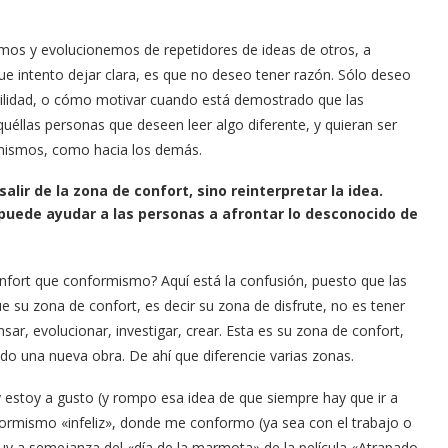
mos y evolucionemos de repetidores de ideas de otros, a
ue intento dejar clara, es que no deseo tener razón. Sólo deseo
agilidad, o cómo motivar cuando está demostrado que las
quéllas personas que deseen leer algo diferente, y quieran ser
í mismos, como hacia los demás.
alir de la zona de confort, sino reinterpretar la idea.
puede ayudar a las personas a afrontar lo desconocido de
nfort que conformismo? Aquí está la confusión, puesto que las
 su zona de confort, es decir su zona de disfrute, no es tener
ensar, evolucionar, investigar, crear. Esta es su zona de confort,
ndo una nueva obra. De ahí que diferencie varias zonas.
estoy a gusto (y rompo esa idea de que siempre hay que ir a
nformismo «infeliz», donde me conformo (ya sea con el trabajo o
Muy a semejanza del «día de la marmota» de la película «Atrapado