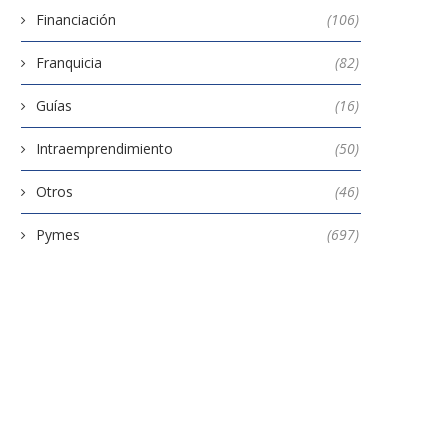
Financiación
(106)
Franquicia
(82)
Guías
(16)
Intraemprendimiento
(50)
Otros
(46)
Pymes
(697)
Cuidar la web de tu negocio
Medidas para fomentar 
igualdad de género en..
15 julio, 2026
11 marzo, 2024