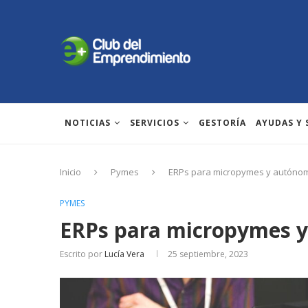
NOTICIAS
SERVICIOS
GESTORÍA
AYUDAS Y
Inicio
Pymes
ERPs para micropymes y autóno
PYMES
ERPs para micropymes 
Escrito por
Lucía Vera
25 septiembre, 2023