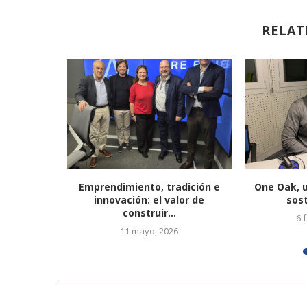
RELAT
ridad y el
Emprendimiento, tradición e
One Oak, 
nte “12...
innovación: el valor de
sost
construir...
4
6 
11 mayo, 2026