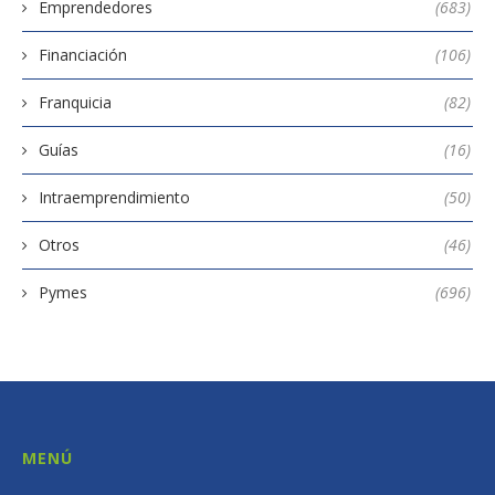
Emprendedores
(683)
Financiación
(106)
Franquicia
(82)
Guías
(16)
Intraemprendimiento
(50)
Otros
(46)
Pymes
(696)
MENÚ