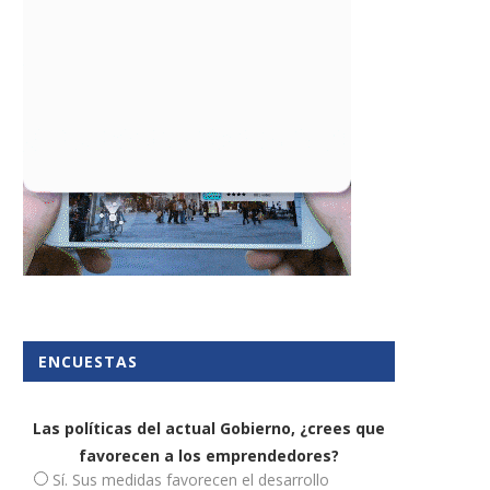
En qué consiste la plataforma
ERPs para micropymes 
pyme?
autónomos
28 febrero, 2024
25 septiembre, 2023
ENCUESTAS
Las políticas del actual Gobierno, ¿crees que
favorecen a los emprendedores?
Sí. Sus medidas favorecen el desarrollo