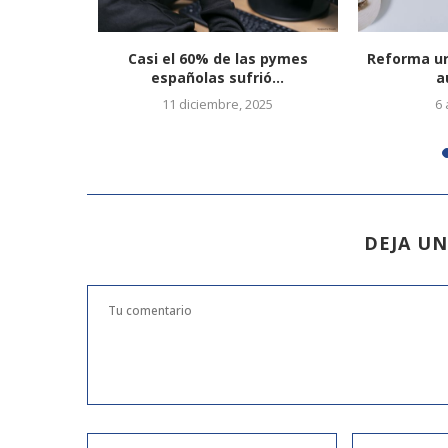
pan el 39%
Casi el 60% de las pymes
Reforma ur
españolas sufrió...
a
5
11 diciembre, 2025
6 
DEJA U