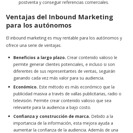
postventa
y
conseguir
referencias
comerciales.
Ventajas
del
Inbound
Marketing
para los autónomos
El inbound marketing es muy rentable para los autónomos y
ofrece una serie de ventajas.
Beneficios a largo plazo.
Crear
contenido
valioso
le
permite
generar
clientes
potenciales,
e
incluso
si
son
diferentes
de
sus
representantes
de
ventas,
seguirán
ganando
cada
vez
más
valor
para
su
audiencia.
Económico.
Este
método
es
más
económico
que
la
publicidad
masiva
a
través
de
vallas
publicitarias,
radio
o
televisión.
P
ermite
crear
contenido
valioso
que
sea
relevante
para la
audiencia
a
bajo
costo.
Confianza
y
construcción
de
marca.
D
ebido
a
la
importancia
de
la
información,
esta
mejora
ayuda
a
aumentar
la
confianza
de
la
audiencia.
Además
de
una