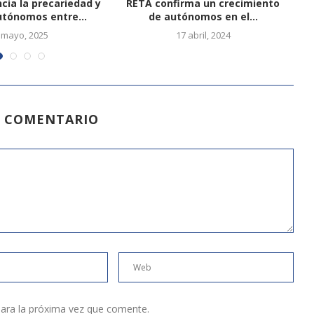
ia la precariedad y
RETA confirma un crecimiento
Si
utónomos entre...
de autónomos en el...
 mayo, 2025
17 abril, 2024
N COMENTARIO
ara la próxima vez que comente.