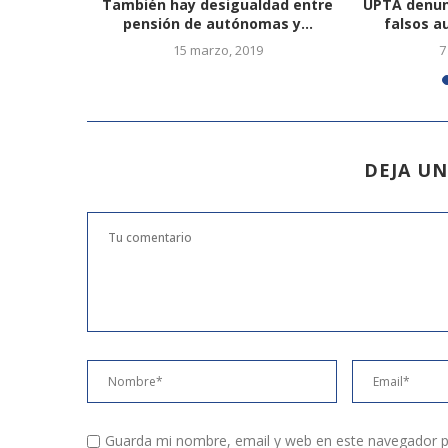
algunos
También hay desigualdad entre
UPTA denunc
 pagar...
pensión de autónomas y...
falsos a
15 marzo, 2019
7
DEJA U
Guarda mi nombre, email y web en este navegador p