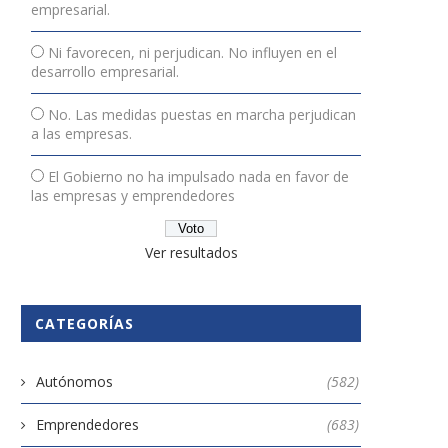
 hay cese de actividad, ¿cuánto
La importancia del cash flo
empresarial.
le dura...
la gestión...
7 abril, 2020
25 noviembre, 2025
Ni favorecen, ni perjudican. No influyen en el
desarrollo empresarial.
No. Las medidas puestas en marcha perjudican
a las empresas.
El Gobierno no ha impulsado nada en favor de
las empresas y emprendedores
Ver resultados
CATEGORÍAS
Autónomos
(582)
Emprendedores
(683)