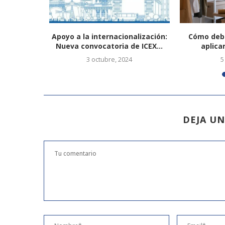
car como
Apoyo a la internacionalización:
Cómo deb
Nueva convocatoria de ICEX...
aplicar
3 octubre, 2024
5
DEJA U