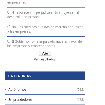
empresarial.
Ni favorecen, ni perjudican. No influyen en el
desarrollo empresarial.
Dos de cada diez pymes en
La creación de empresas ca
España no...
7,5% en...
No. Las medidas puestas en marcha perjudican
15 julio, 2024
26 mayo, 2025
a las empresas.
El Gobierno no ha impulsado nada en favor de
las empresas y emprendedores
Ver resultados
CATEGORÍAS
Autónomos
(582)
Emprendedores
(683)