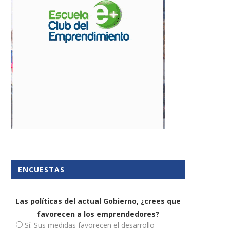
ENCUESTAS
icroempresas y formación no
Fomentar el talento femen
van juntas
gracias a Top Women...
4 marzo, 2020
5 octubre, 2021
Las políticas del actual Gobierno, ¿crees que
favorecen a los emprendedores?
Sí. Sus medidas favorecen el desarrollo