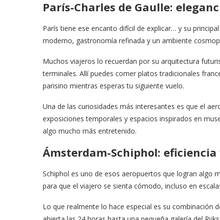
París-Charles de Gaulle: eleganc
París tiene ese encanto difícil de explicar… y su princi
moderno, gastronomía refinada y un ambiente cosmopoli
Muchos viajeros lo recuerdan por su arquitectura futur
terminales. Allí puedes comer platos tradicionales fran
parisino mientras esperas tu siguiente vuelo.
Una de las curiosidades más interesantes es que el aero
exposiciones temporales y espacios inspirados en mus
algo mucho más entretenido.
Ámsterdam-Schiphol: eficiencia 
Schiphol es uno de esos aeropuertos que logran algo mu
para que el viajero se sienta cómodo, incluso en escalas
Lo que realmente lo hace especial es su combinación de 
abierta las 24 horas hasta una pequeña galería del Rijk