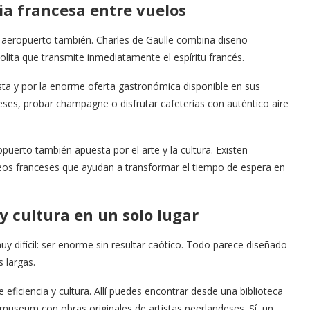
ia francesa entre vuelos
pal aeropuerto también. Charles de Gaulle combina diseño
ta que transmite inmediatamente el espíritu francés.
ista y por la enorme oferta gastronómica disponible en sus
ceses, probar champagne o disfrutar cafeterías con auténtico aire
puerto también apuesta por el arte y la cultura. Existen
eos franceses que ayudan a transformar el tiempo de espera en
y cultura en un solo lugar
y difícil: ser enorme sin resultar caótico. Todo parece diseñado
 largas.
eficiencia y cultura. Allí puedes encontrar desde una biblioteca
smuseum con obras originales de artistas neerlandeses. Sí, un