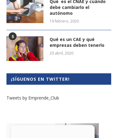
Qué es el CNAE y cuándo
debe cambiarlo el
autónomo
19 febrero, 2020
5
Qué es un CAE y qué
empresas deben tenerlo
20 abril, 2020
¡SÍGUENOS EN TWITTER!
Talento joven: espíritu
Madrid acoge el WOMAN A
emprendedor de los jóvenes
SUMMIT para impulsar..
universitarios
25 marzo, 2025
Tweets by Emprende_Club
13 octubre, 2023