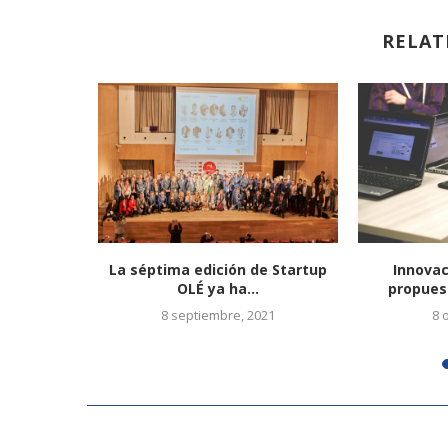
RELAT
laborar un
La séptima edición de Startup
Innovac
s...
OLÉ ya ha...
propues
6
8 septiembre, 2021
8 