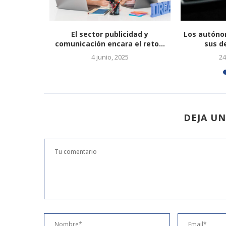
 el
El sector publicidad y
Los autóno
tre los
comunicación encara el reto...
sus d
4 junio, 2025
24
1
DEJA U