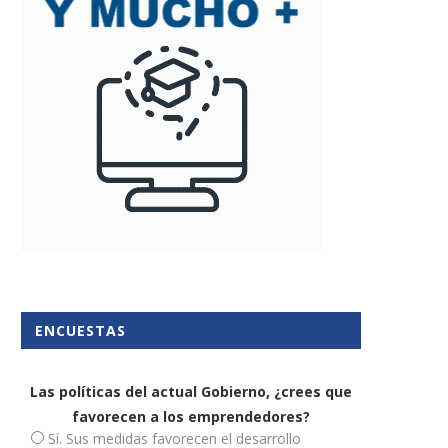
s comercios pueden mejorar la
¿Emprender creando un có
experiencia del cliente...
Es posible
14 julio, 2023
30 abril, 2019
ENCUESTAS
Las políticas del actual Gobierno, ¿crees que
favorecen a los emprendedores?
Sí. Sus medidas favorecen el desarrollo