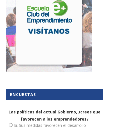
ENCUESTAS
El impacto que tiene el
De un cuaderno de conserje
emprendimiento positivo en...
triunfar en...
Las políticas del actual Gobierno, ¿crees que
favorecen a los emprendedores?
29 diciembre, 2023
3 junio, 2026
Sí. Sus medidas favorecen el desarrollo