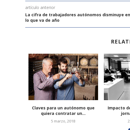
artículo anterior
La cifra de trabajadores autónomos disminuye e
lo que va de año
RELAT
las creen
Claves para un autónomo que
Impacto de
les...
quiera contratar un...
jorn
024
5 marzo, 2018
2