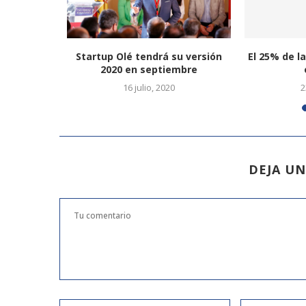
res de los
Startup Olé tendrá su versión
El 25% de l
dor...
2020 en septiembre
16 julio, 2020
2
DEJA U