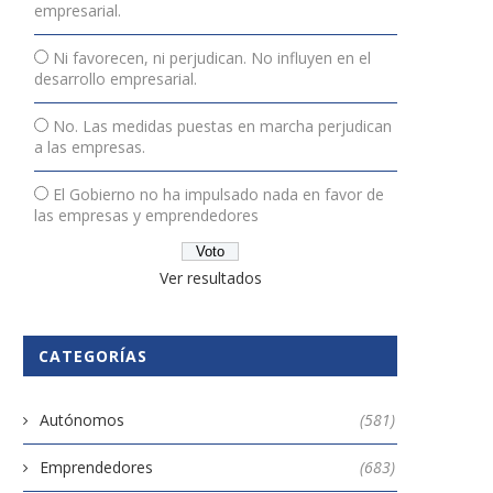
empresarial.
Ni favorecen, ni perjudican. No influyen en el
desarrollo empresarial.
El crecimiento del comercio
SegoviUp: el evento de
electrónico
innovación y emprendimie
No. Las medidas puestas en marcha perjudican
que...
28 noviembre, 2022
a las empresas.
28 abril, 2026
El Gobierno no ha impulsado nada en favor de
las empresas y emprendedores
Ver resultados
CATEGORÍAS
Autónomos
(581)
Emprendedores
(683)