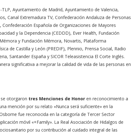
I-TLP, Ayuntamiento de Madrid, Ayuntamiento de Valencia,
cios, Canal Extremadura TV, Confederación Andaluza de Personas
va), Confederación Española de Organizaciones de Mayores
pacidad y la Dependencia (CEDDD), Ever Health, Fundación
 Mémora y Fundación Mémora, Novartis, Plataforma
ica de Castilla y León (PREDIF), Plennio, Prensa Social, Radio
ria, Santander España y SICOR Teleasistencia El Corte Inglés.
ra significativa a mejorar la calidad de vida de las personas en
, se otorgaron
tres Menciones de Honor
en reconocimiento a
una mención por su relato «Nunca será suficiente» en la
 Osborne fue reconocida en la categoría de Tercer Sector
aplicación móvil «+Family». La Real Asociación de Hidalgos de
ciosanitario por su contribución al cuidado integral de las