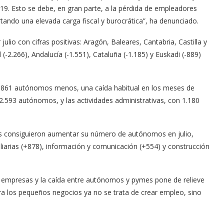
9. Esto se debe, en gran parte, a la pérdida de empleadores
ndo una elevada carga fiscal y burocrática”, ha denunciado.
 julio con cifras positivas: Aragón, Baleares, Cantabria, Castilla y
(-2.266), Andalucía (-1.551), Cataluña (-1.185) y Euskadi (-889)
 3.861 autónomos menos, una caída habitual en los meses de
2.593 autónomos, y las actividades administrativas, con 1.180
es consiguieron aumentar su número de autónomos en julio,
iliarias (+878), información y comunicación (+554) y construcción
s empresas y la caída entre autónomos y pymes pone de relieve
ra los pequeños negocios ya no se trata de crear empleo, sino