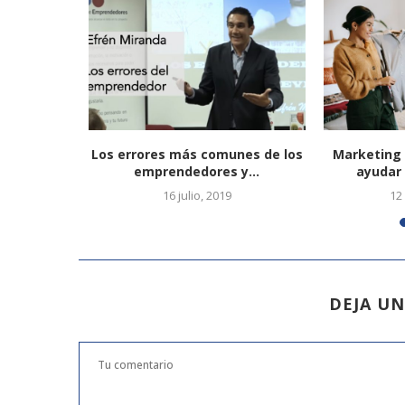
esas crece
Los errores más comunes de los
Marketing 
.
emprendedores y...
ayudar 
25
16 julio, 2019
12
DEJA U