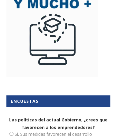
acienda confirma la rebaja del
Toda la industria Startup 
5% de la...
alcance de tu...
15 diciembre, 2017
19 julio, 2018
ENCUESTAS
Las políticas del actual Gobierno, ¿crees que
favorecen a los emprendedores?
Sí. Sus medidas favorecen el desarrollo