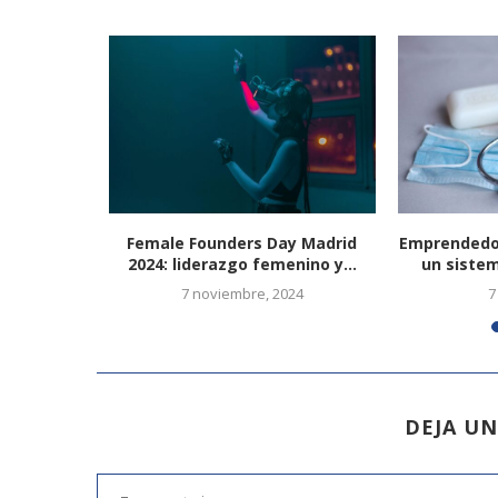
s deben
Female Founders Day Madrid
Emprendedo
arios
2024: liderazgo femenino y...
un sistem
7 noviembre, 2024
7
DEJA U