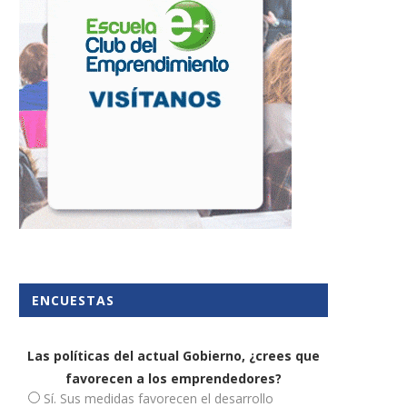
Emprender aunando moda,
9 empleos futuristas para e
gastronomía y enología
2030
24 enero, 2020
9 mayo, 2014
ENCUESTAS
Las políticas del actual Gobierno, ¿crees que
favorecen a los emprendedores?
Sí. Sus medidas favorecen el desarrollo