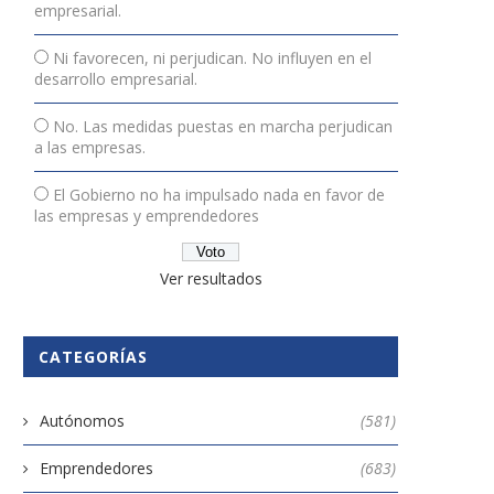
empresarial.
Ni favorecen, ni perjudican. No influyen en el
desarrollo empresarial.
No. Las medidas puestas en marcha perjudican
a las empresas.
El Gobierno no ha impulsado nada en favor de
las empresas y emprendedores
Qué es una empresa autónoma
¿Para qué sirve una factu
y por qué...
proforma?
Ver resultados
9 enero, 2026
11 noviembre, 2019
CATEGORÍAS
Autónomos
(581)
Emprendedores
(683)