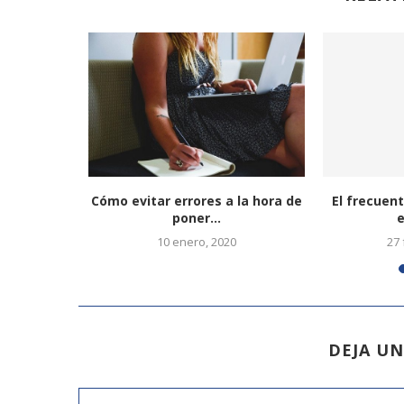
ntes para
Cómo evitar errores a la hora de
El frecuent
vuelvan a
poner...
e
10 enero, 2020
27 
20
DEJA U