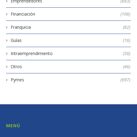
Emprendedores
(683)
Financiación
(106)
Franquicia
(82)
Guías
(16)
Intraemprendimiento
(50)
Otros
(46)
Pymes
(697)
MENÚ