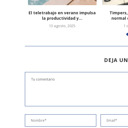
o de
El teletrabajo en verano impulsa
Timpers,
tal para
la productividad y...
normal 
13 agosto, 2025
1 
DEJA U