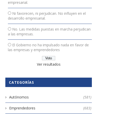
empresarial.
¿Qué es la cultura
Los ciberataques a las pym
Ni favorecen, ni perjudican. No influyen en el
organizacional?
todo lo...
desarrollo empresarial.
11 septiembre, 2023
22 abril, 2022
No. Las medidas puestas en marcha perjudican
a las empresas.
El Gobierno no ha impulsado nada en favor de
las empresas y emprendedores
Ver resultados
CATEGORÍAS
Autónomos
(581)
Emprendedores
(683)