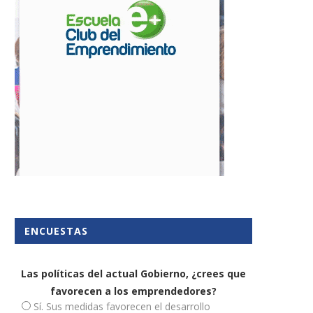
ómo se prescinde legalmente
Grupo KAIRÓS pone en mar
de un socio
KAIRÓS Ventures, su...
30 abril, 2020
3 marzo, 2020
ENCUESTAS
Las políticas del actual Gobierno, ¿crees que
favorecen a los emprendedores?
Sí. Sus medidas favorecen el desarrollo