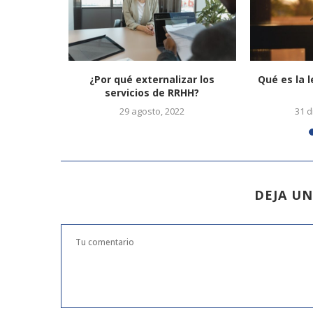
n por la
¿Por qué externalizar los
Qué es la 
oria...
servicios de RRHH?
23
29 agosto, 2022
31 d
DEJA U