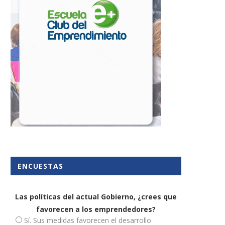
rtulianos: una mirada crítica y
¿Hasta qué edad se pue
satírica
realizar un contrato...
21 mayo, 2025
21 agosto, 2024
ENCUESTAS
Las políticas del actual Gobierno, ¿crees que
favorecen a los emprendedores?
Sí. Sus medidas favorecen el desarrollo