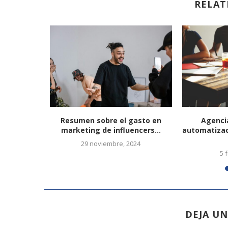
RELAT
HA DEL
Resumen sobre el gasto en
Agenci
CLIM:
marketing de influencers...
automatizac
TALES...
29 noviembre, 2024
1
5 
DEJA U