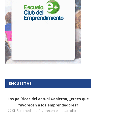
Los mejores consejos para
Siete programas que le
emprendedores
facilitarán la vida a...
18 septiembre, 2019
29 abril, 2022
ENCUESTAS
Las políticas del actual Gobierno, ¿crees que
favorecen a los emprendedores?
Sí. Sus medidas favorecen el desarrollo