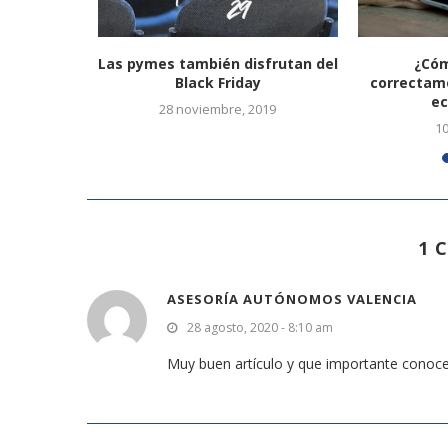
pañoles
Las pymes también disfrutan del
¿Cóm
a enfocada
Black Friday
correctam
e
28 noviembre, 2019
2
1
1 
ASESORÍA AUTÓNOMOS VALENCIA
28 agosto, 2020 - 8:10 am
Muy buen artículo y que importante conocer