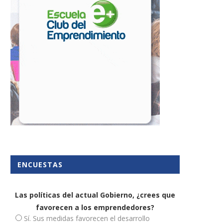
Las empresas debe aceptar
Casi todas las pymes qu
plazos de cobro superiores...
solicitan financiación la..
30 mayo, 2024
17 diciembre, 2018
ENCUESTAS
Las políticas del actual Gobierno, ¿crees que
favorecen a los emprendedores?
Sí. Sus medidas favorecen el desarrollo