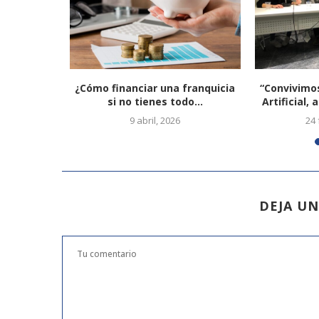
ra pagar
¿Cómo financiar una franquicia
“Convivimos
nomo
si no tienes todo...
Artificial,
9
9 abril, 2026
24 
DEJA U