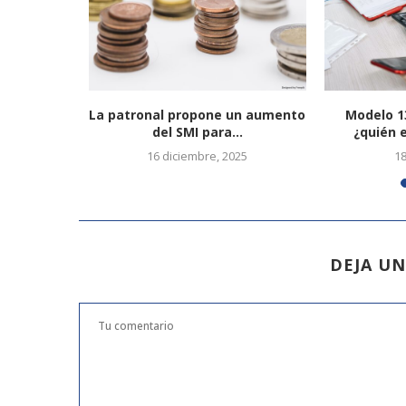
ión de los
La patronal propone un aumento
Modelo 1
.
del SMI para...
¿quién e
019
16 diciembre, 2025
1
DEJA U