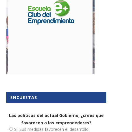
Ayudas para afrontar los
Software de gestión de ci
impagos de los autónomos
para autónomos: qué...
20 enero, 2021
6 abril, 2026
ENCUESTAS
Las políticas del actual Gobierno, ¿crees que
favorecen a los emprendedores?
Sí. Sus medidas favorecen el desarrollo