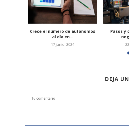
tura
Crece el número de autónomos
Pasos y 
al día en...
neg
0
17 junio, 2024
2
DEJA U