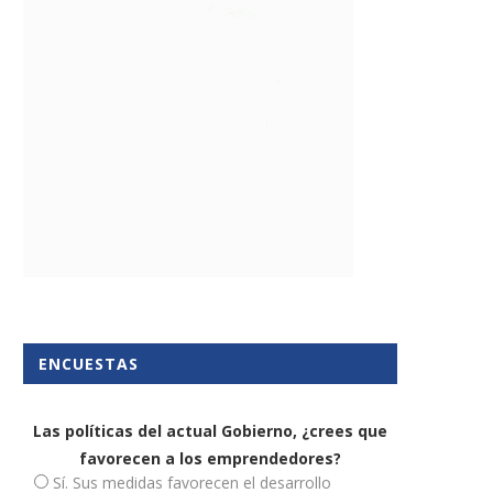
Medidas fiscales para
ATA rechaza subir cuotas
autónomos y pymes
autónomos y acusa...
24 octubre, 2022
21 octubre, 2025
ENCUESTAS
Las políticas del actual Gobierno, ¿crees que
favorecen a los emprendedores?
Sí. Sus medidas favorecen el desarrollo