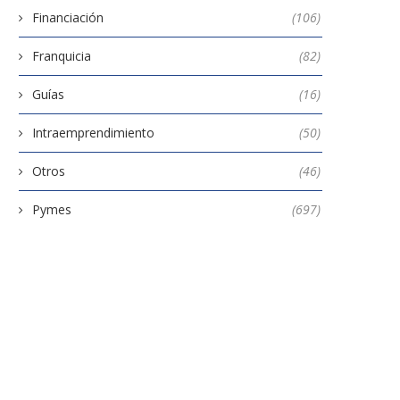
Financiación
(106)
Franquicia
(82)
Guías
(16)
Intraemprendimiento
(50)
Tener un plan de tesorería
La patronal propone un au
mejora la situación...
del SMI para...
Otros
(46)
10 diciembre, 2020
16 diciembre, 2025
Pymes
(697)