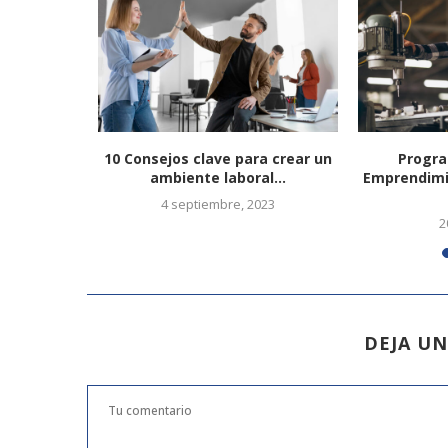
pymes. El
10 Consejos clave para crear un
Progra
...
ambiente laboral...
Emprendimie
4 septiembre, 2023
2
DEJA U