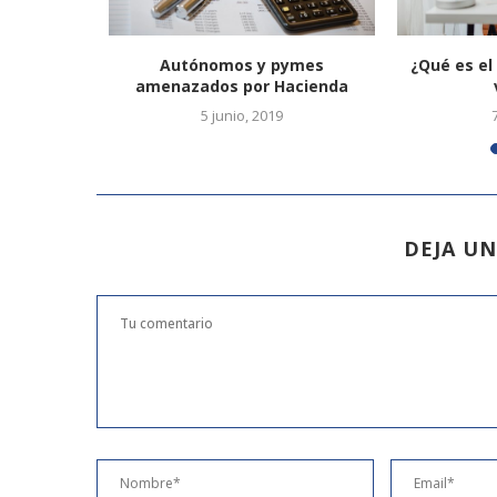
impacto en
Autónomos y pymes
¿Qué es el 
amenazados por Hacienda
023
5 junio, 2019
DEJA U