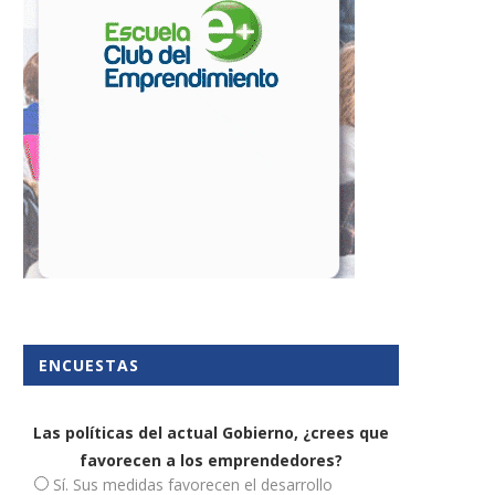
ómo retener talento y mejorar
Al rescate de las pymes y 
el bienestar de...
autónomos...
14 mayo, 2024
25 junio, 2020
ENCUESTAS
Las políticas del actual Gobierno, ¿crees que
favorecen a los emprendedores?
Sí. Sus medidas favorecen el desarrollo