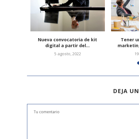
UU e Israel
Nueva convocatoria de kit
Tener u
digital a partir del...
marketin
9
5 agosto, 2022
19
DEJA U