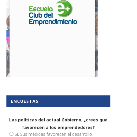
a creación de empresas crece
Mapa de Conocimiento d
un 5,8% en...
Sostenibilidad para pym
15 diciembre, 2025
3 marzo, 2023
ENCUESTAS
Las políticas del actual Gobierno, ¿crees que
favorecen a los emprendedores?
Sí. Sus medidas favorecen el desarrollo