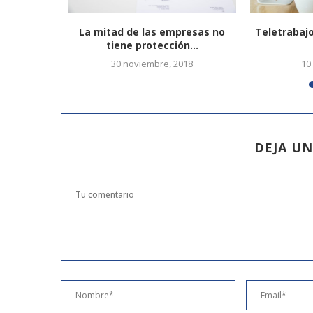
e las pymes
La mitad de las empresas no
Teletrabajo
.
tiene protección...
30 noviembre, 2018
10
DEJA U