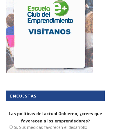
as pymes impulsan el auge de
Crece el uso de factura
las PayTechs...
electrónicas en las...
9 octubre, 2025
8 mayo, 2023
ENCUESTAS
Las políticas del actual Gobierno, ¿crees que
favorecen a los emprendedores?
Sí. Sus medidas favorecen el desarrollo