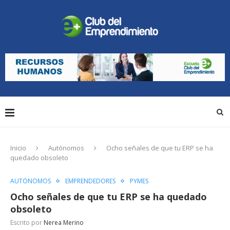
Inicio
Autónomos
Ocho señales de que tu ERP se ha
quedado obsoleto
AUTÓNOMOS
EMPRENDEDORES
PYMES
Ocho señales de que tu ERP se ha quedado
obsoleto
Escrito por
Nerea Merino