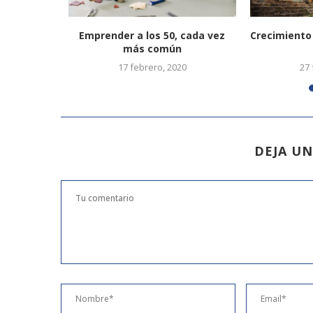
utónomos
Emprender a los 50, cada vez
Crecimiento
ima...
más común
17 febrero, 2020
27 
DEJA U