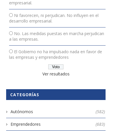
empresarial.
sí fueron los Premios SECOT a
Premios AJE Madrid 2025
Ni favorecen, ni perjudican. No influyen en el
la Excelencia...
Reconocimiento a la
desarrollo empresarial.
innovación,...
7 noviembre, 2022
No. Las medidas puestas en marcha perjudican
26 noviembre, 2025
a las empresas.
El Gobierno no ha impulsado nada en favor de
las empresas y emprendedores
Ver resultados
CATEGORÍAS
Autónomos
(582)
Emprendedores
(683)